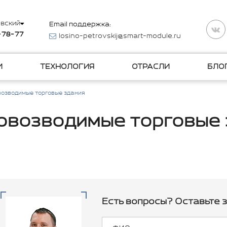
вский
Email поддержка:
-78-77
losino-petrovskij@smart-module.ru
И
ТЕХНОЛОГИЯ
ОТРАСЛИ
БЛО
озводимые торговые здания
овозводимые торговые 
Есть вопросы? Оставьте з