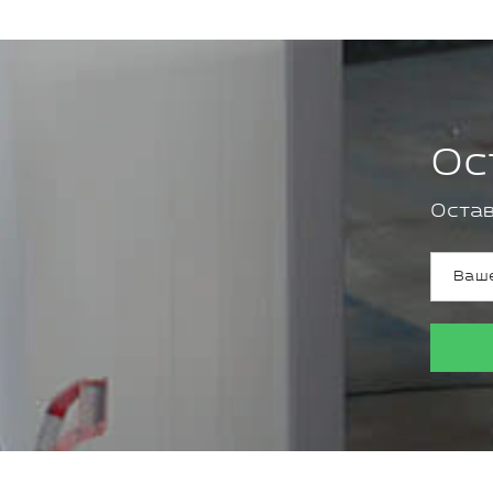
Ос
Остав