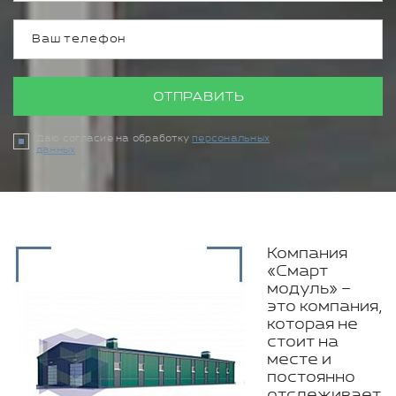
ОТПРАВИТЬ
Даю согласие на обработку
персональных
данных
Компания
«Смарт
модуль» –
это компания,
которая не
стоит на
месте и
постоянно
отслеживает,