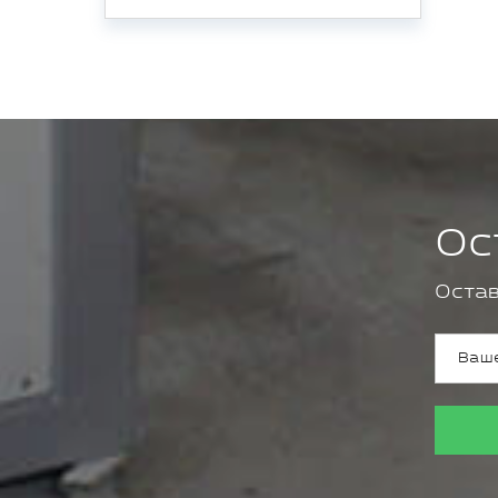
Ос
Остав