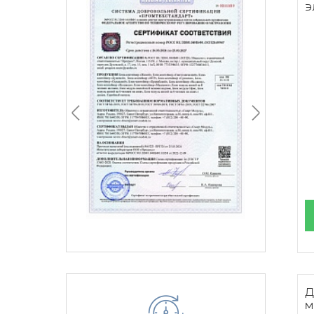
э
Д
м