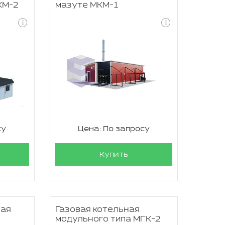
КМ-2
мазуте МКМ-1
су
Цена: По запросу
Купить
ная
Газовая котельная
модульного типа МГК-2