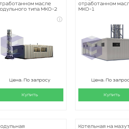
тработанном масле
отработанном мас
одульного типа МКО-2
МКО-1
Цена: По запросу
Цена: По запро
Купить
Купить
одульная
Котельная на мазу