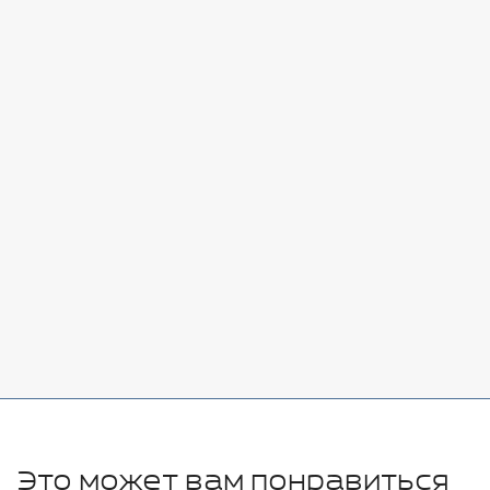
5280 руб.
Стоимость:
Добавить
-
+
7080 руб.
Стоимость:
Добавить
-
+
11280 руб.
Это может вам понравиться