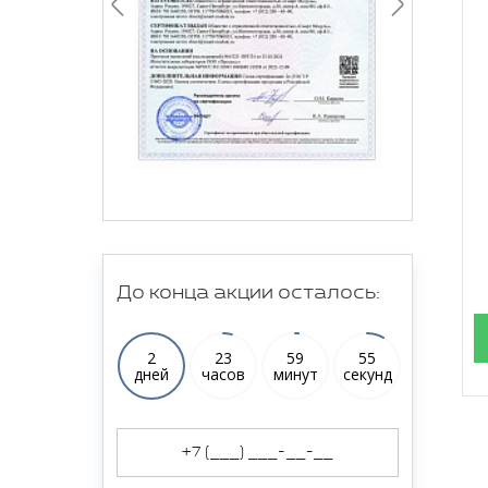
До конца акции осталось:
2
23
59
54
дней
часов
минут
секунд