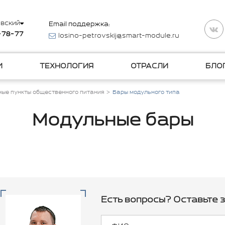
вский
Email поддержка:
-78-77
losino-petrovskij@smart-module.ru
И
ТЕХНОЛОГИЯ
ОТРАСЛИ
БЛО
ые пункты общественного питания
Бары модульного типа
Модульные бары
Есть вопросы? Оставьте з