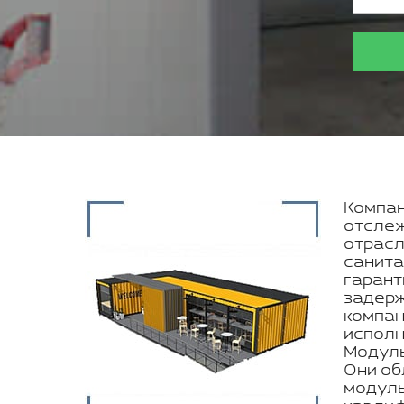
Компан
отслеж
отрасл
санита
гарант
задерж
компан
исполн
Модуль
Они об
модуль