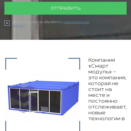
ОТПРАВИТЬ
Даю согласие на обработку
персональных
данных
Компания
«Смарт
модуль» –
это компания,
которая не
стоит на
месте и
постоянно
отслеживает,
новые
технологии в