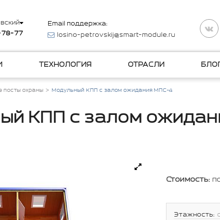
вский
Email поддержка:
-78-77
losino-petrovskij@smart-module.ru
И
ТЕХНОЛОГИЯ
ОТРАСЛИ
БЛО
 посты охраны
Модульный КПП с залом ожидания МПС-4
ый КПП с залом ожидан
Стоимость:
п
Этажность: