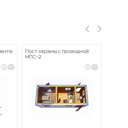
менте
Пост охраны с проходной
Двухэт
МПС-2
МПС-1