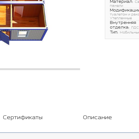
Материал:
С
панели
Модификации
туалетом и рак
Утепленные
Внутренняя
отделка:
ЛДС
Тип:
Мобильны
Сертификаты
Описание