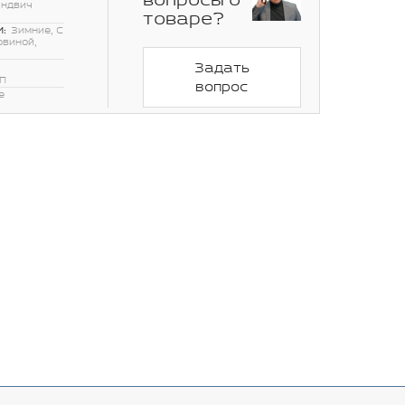
вопросы о
эндвич
товаре?
:
Зимние, С
овиной,
Задать
П
вопрос
е