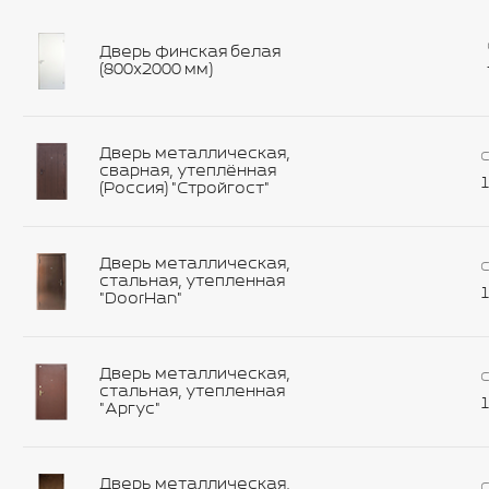
Дверь финская белая
(800х2000 мм)
Дверь металлическая,
С
сварная, утеплённая
1
(Россия) "Стройгост"
Дверь металлическая,
С
стальная, утепленная
1
"DoorHan"
Дверь металлическая,
С
стальная, утепленная
1
"Аргус"
Дверь металлическая,
С