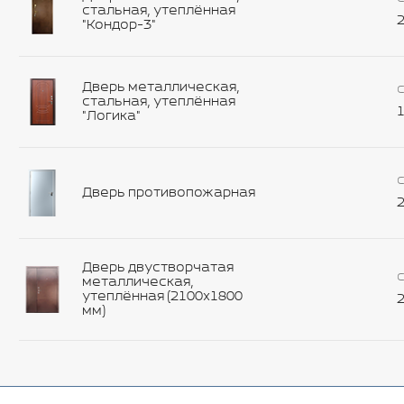
стальная, утеплённая
2
"Кондор-3"
Дверь металлическая,
С
стальная, утеплённая
1
"Логика"
С
Дверь противопожарная
2
Дверь двустворчатая
С
металлическая,
утеплённая (2100х1800
2
мм)