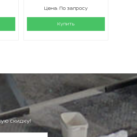
Цена: По запросу
Ц
Купить
ую скидку!