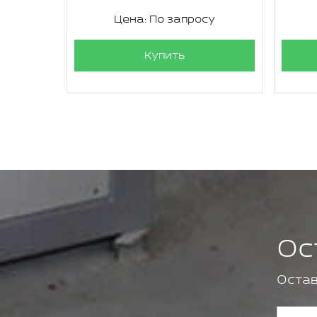
су
Цена: По запросу
Купить
Ос
Остав