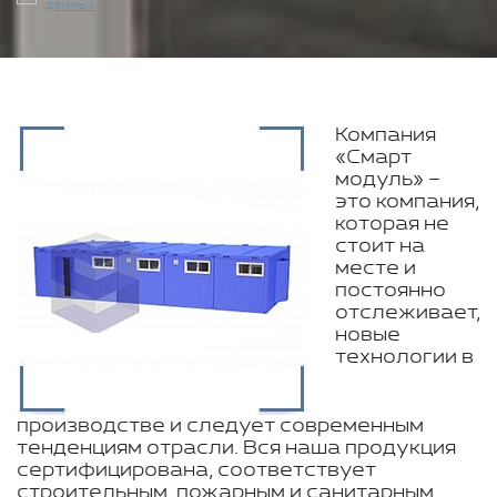
данных
Компания
«Смарт
модуль» –
это компания,
которая не
стоит на
месте и
постоянно
отслеживает,
новые
технологии в
производстве и следует современным
тенденциям отрасли. Вся наша продукция
сертифицирована, соответствует
строительным, пожарным и санитарным